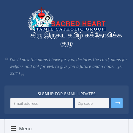
திரு இருதய தமிழ் கத்தோலிக்க
குழு
For I know the plans I have for you, declares the Lord, plans for
welfare and not for evil, to give you a future and a hope. - Jer
29:11
SIGNUP
FOR EMAIL UPDATES
Menu